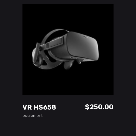
ADD TO CART
$
250.00
VR HS658
equipment